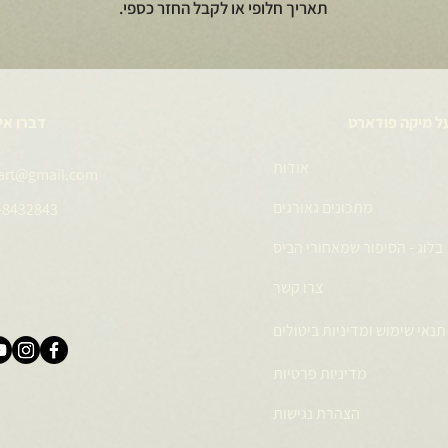
תאריך חלופי או לקבל החזר כספי.
ל מיקה פודארט
דברו אי
אודות
art@gmail.com
מתכונים גאורגים
-8432843
בלוג - הסיפור שמאחורי הביס
צרו קשר
תנאי שימוש ומדיניות ביטולים
מדיניות פרטיות
הצהרת נגישות