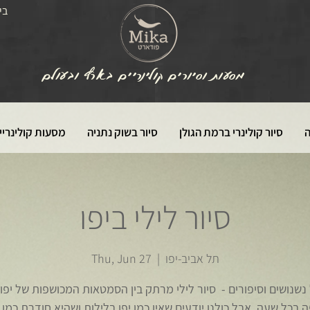
בי
מסעות וסיורים קולינריים בארץ ובעולם
ה
סיור קולינרי ברמת הגולן
סיור בשוק נתניה
מסעות קולינריי
סיור לילי ביפו
תל אביב-יפו
  |  
Thu, Jun 27
נשנושים וסיפורים - סיור לילי מרתק בין הסמטאות המכושפות של יפו. 
 בכל שעה, אבל כולנו יודעים שאין כמו יפו בלילות ושהיא חודרת כמו י