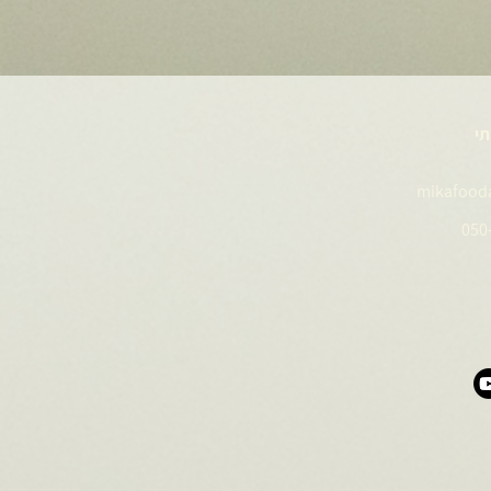
תי
mikafood
050