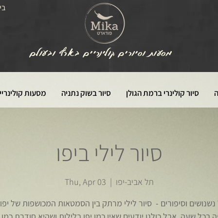
בי
מסעות וסיורים קולינריים בארץ ובעולם
ה
סיור קולינרי ברמת הגולן
סיור בשוק נתניה
מסעות קולינריי
סיור לילי ביפו
תל אביב-יפו
  |  
Thu, Apr 03
נשנושים וסיפורים - סיור לילי מרתק בין הסמטאות המכושפות של יפו. 
 בכל שעה, אבל כולנו יודעים שאין כמו יפו בלילות ושהיא חודרת כמו י