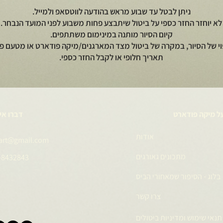
ניתן לבטל עד שבוע מראש בהודעה לווטסאפ ולמייל.
לא יוחזר החזר כספי על ביטול שיתבצע פחות משבוע לפני המועד הנבחר.
קיום הסיור מותנה במינימום משתתפים.
וי של הסיור, במקרה של ביטול מצד המארגנים/מיקה פודארט או מטעם פי
תאריך חלופי או לקבל החזר כספי.
ל מיקה פודארט
דברו אי
אודות
art@gmail.com
מתכונים גאורגים
-8432843
בלוג - הסיפור שמאחורי הביס
צרו קשר
תנאי שימוש ומדיניות ביטולים