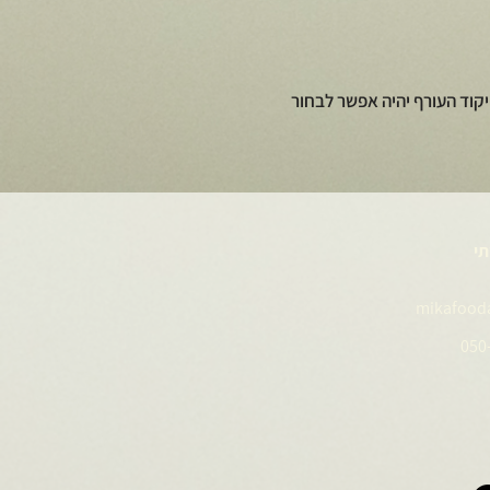
קוד העורף יהיה אפשר לבחור
תי
mikafood
050