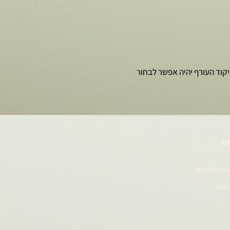
קוד העורף יהיה אפשר לבחור
תי
mikafood
050