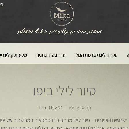
בי
מסעות וסיורים קולינריים בארץ ובעולם
ה
סיור קולינרי ברמת הגולן
סיור בשוק נתניה
מסעות קולינריי
סיור לילי ביפו
תל אביב-יפו
  |  
Thu, Nov 21
נשנושים וסיפורים - סיור לילי מרתק בין הסמטאות המכושפות של יפו. 
 בכל שעה, אבל כולנו יודעים שאין כמו יפו בלילות ושהיא חודרת כמו י