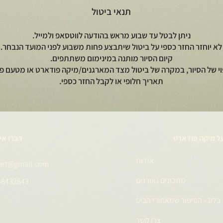
תנאי ביטול
ניתן לבטל עד שבוע מראש בהודעה לווטסאפ ולמייל.
לא יוחזר החזר כספי על ביטול שיתבצע פחות משבוע לפני המועד הנבחר.
קיום הסיור מותנה במינימום משתתפים.
וי של הסיור, במקרה של ביטול מצד המארגנים/מיקה פודארט או מטעם פי
תאריך חלופי או לקבל החזר כספי.
ל מיקה פודארט
דברו אי
אודות
art@gmail.com
מתכונים גאורגים
-8432843
בלוג - הסיפור שמאחורי הביס
צרו קשר