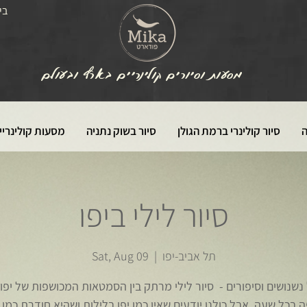
בי
מסעות וסיורים קולינריים בארץ ובעולם
ה
סיור קולינרי ברמת הגולן
סיור בשוק נתניה
מסעות קולינריי
סיור לילי ביפו
תל אביב-יפו
  |  
Sat, Aug 09
נשנושים וסיפורים - סיור לילי מרתק בין הסמטאות המכושפות של יפו. 
 בכל שעה, אבל כולנו יודעים שאין כמו יפו בלילות ושהיא חודרת כמו י