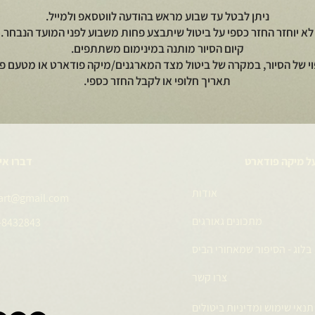
ניתן לבטל עד שבוע מראש בהודעה לווטסאפ ולמייל.
לא יוחזר החזר כספי על ביטול שיתבצע פחות משבוע לפני המועד הנבחר.
קיום הסיור מותנה במינימום משתתפים.
וי של הסיור, במקרה של ביטול מצד המארגנים/מיקה פודארט או מטעם פי
תאריך חלופי או לקבל החזר כספי.
ל מיקה פודארט
דברו אי
אודות
art@gmail.com
מתכונים גאורגים
-8432843
בלוג - הסיפור שמאחורי הביס
צרו קשר
תנאי שימוש ומדיניות ביטולים