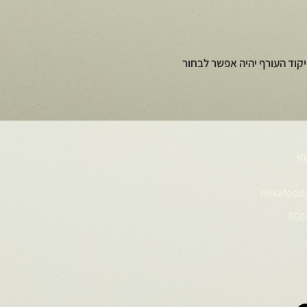
קוד העורף יהיה אפשר לבחור
תי
mikafood
050