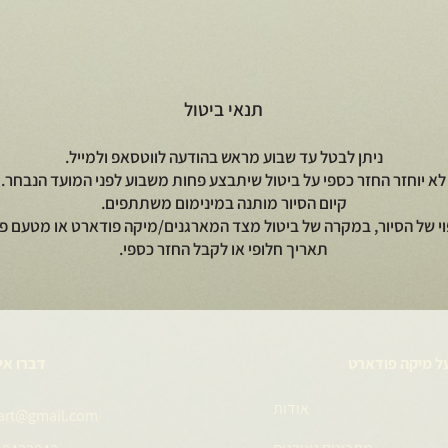
תנאי ביטול
ניתן לבטל עד שבוע מראש בהודעה לווטסאפ ולמייל.
לא יוחזר החזר כספי על ביטול שיתבצע פחות משבוע לפני המועד הנבחר.
קיום הסיור מותנה במינימום משתתפים.
וי של הסיור, במקרה של ביטול מצד המארגנים/מיקה פודארט או מטעם פי
תאריך חלופי או לקבל החזר כספי.
ל מיקה פודארט
דברו אי
אודות
art@gmail.com