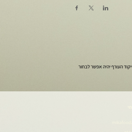
קוד העורף יהיה אפשר לבחור
תי
mikafood