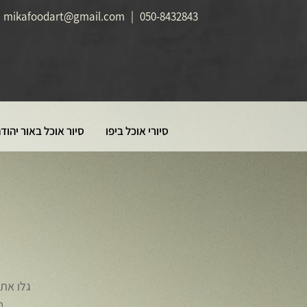
mikafoodart@gmail.com
|
050-8432843
סיורי אוכל ביפו
סיור אוכל באור יהוד
גלו את
מסעדה ובוקעתה. חוויה קולינרית משובחת של טעמים, מפגשים ומסורת.