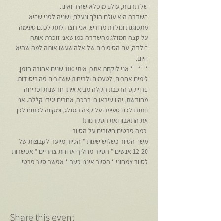
של תרבות, עולם מופלא שהיה ואינו.
השדרה היא עולם הולך ונעלם, ושניה לפני שהיא 
מתפוגגת ונולדת מחדש, אני רוצה לתת לכן.ם טעימה 
על קצה המזלג מהשדרה כמו שאני זוכרת אותה 
כילדה, עם הסיפורים של אלה שעשו אותה למה שהיא 
היום.
*   *   * אני לוקחת אתכן איתי 100 שנים אחורה בזמן, 
לימים אחרים, לטעמים ולריחות ששזורים פה ביסודות. 
פרוייקט הרכבת הקלה מביא איתו חדשנות ופריחה 
מחודשת, יהיו שיראו בו ברכה, אחרים יגידו קללה. אני 
נותנת לכם טעימה על קצה המזלג, ומקווה לפתוח לכן 
את התאבון ואת הסקרנות!
 כמה פרטים חשובים על הסיור 
משך הסיור כשלוש שעות * הסיור מיועד לקבוצות של 
12-20 אנשים * הסיור מחליף ארוחת צהריים * אפשרות 
לסיור צמחוני * הסיור איננו כשר * אפשר סיור פרטי
Share this event