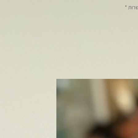
* הסיור מיועד לקבוצות של 12-28 אנשים * הסיור מחליף ארוחת צהריים * אפשרות