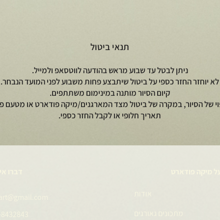
תנאי ביטול
ניתן לבטל עד שבוע מראש בהודעה לווטסאפ ולמייל.
לא יוחזר החזר כספי על ביטול שיתבצע פחות משבוע לפני המועד הנבחר.
קיום הסיור מותנה במינימום משתתפים.
וי של הסיור, במקרה של ביטול מצד המארגנים/מיקה פודארט או מטעם פי
תאריך חלופי או לקבל החזר כספי.
ל מיקה פודארט
דברו אי
אודות
art@gmail.com
מתכונים גאורגים
-8432843