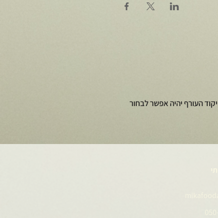
קוד העורף יהיה אפשר לבחור
תי
mikafood
050