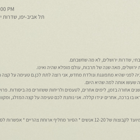
:00 PM
תל אביב-יפו, שדרות ירושלים 9, תל אבי
תי, שדרות ירושלים, לא מה שחשבתם.
ירושלים, מאה שנה של תרבות, עולם מופלא שהיה ואינו.
יה לפני שהיא מתפוגגת ונולדת מחדש, אני רוצה לתת לכן.ם טעימה על קצה 
ה שעשו אותה למה שהיא היום.
   *   * אני לוקחת אתכן איתי 100 שנים אחורה בזמן, לימים אחרים, לטעמים ולריחות ששזורים פה ביס
ו בו ברכה, אחרים יגידו קללה. אני נותנת לכם טעימה על קצה המזלג, ומקוו
משך הסיור כשלוש שעות * הסיור מיועד לקבוצות של 12-20 אנשים * הסיור מחליף ארוחת צה