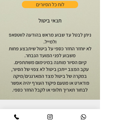
לוח כל הסיורים
תנאי ביטול
ניתן לבטל עד שבוע מראש בהודעה לווטסאפ
ולמייל.
לא יוחזר החזר כספי על ביטול שיתבצע פחות
משבוע לפני המועד הנבחר.
קיום הסיור מותנה במינימום משתתפים.
עקב המצב ייתכן ביטול לא צפוי של הסיור,
במקרה של ביטול מצד המארגנים/מיקה
פודארט או מטעם פיקוד העורף יהיה אפשר
לבחור תאריך חלופי או לקבל החזר כספי.
יוצאים לאכול
על מיקה פודארט
סיור אוכל באור יהודה
אודות