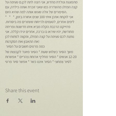
מתפוגגת ונולדת מחדש, אני רוצה לתת לכן.ם טעימה על
קצה המזלג מהשדרה כמו שאני זוכרת אותה כילדה, עם
הסיפורים של אלה שעשו אותה למה שהיא היום.
* * * אני לוקחת אתכן איתי 100 שנים אחורה בזמן,
לימים אחרים, לטעמים ולריחות ששזורים פה ביסודות.
פרוייקט הרכבת הקלה מביא איתו חדשנות ופריחה
מחודשת, יהיו שיראו בו ברכה, אחרים יגידו קללה. אני
נותנת לכם טעימה על קצה המזלג, ומקווה לפתוח לכן
את התאבון ואת הסקרנות!
כמה פרטים חשובים על הסיור
משך הסיור כשלוש שעות * הסיור מיועד לקבוצות של
12-20 אנשים * הסיור מחליף ארוחת צהריים * אפשרות
לסיור צמחוני * הסיור איננו כשר * אפשר סיור פרטי
Share this event