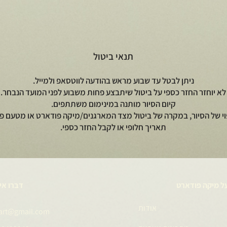
תנאי ביטול
ניתן לבטל עד שבוע מראש בהודעה לווטסאפ ולמייל.
לא יוחזר החזר כספי על ביטול שיתבצע פחות משבוע לפני המועד הנבחר.
קיום הסיור מותנה במינימום משתתפים.
וי של הסיור, במקרה של ביטול מצד המארגנים/מיקה פודארט או מטעם פי
תאריך חלופי או לקבל החזר כספי.
ל מיקה פודארט
דברו אי
אודות
art@gmail.com