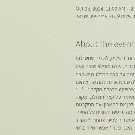
Oct 25, 2024, 11:00 AM – 2
ב-יפו, ישראל
About the event
טעימה על קצה המזלג מהשדרה
* * * אני לוקחת אתכן איתי 100 שנים אחורה בזמן, לימים אחרים, לטעמים ולריחות ששזורים פה ביסודות. פרוייקט הרכבת הקלה
 טעימה על קצה המזלג, ומקווה
 על הסיור
 מחליף ארוחת צהריים * אפשרות לסיור צמחוני * הסיור
איננו כשר * אפשר סיור פרטי