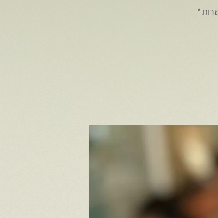
* הסיור מיועד לקבוצות של 12-20 אנשים * הסיור מחליף ארוחת צהריים * אפשרות