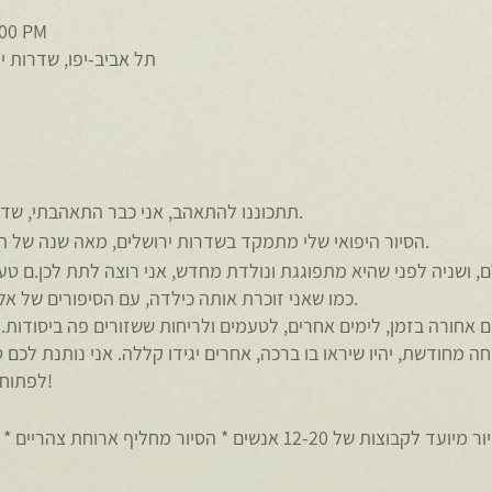
:00 PM
תל אביב-יפו, שדרות ירושלים 9, תל אבי
תתכוננו להתאהב, אני כבר התאהבתי, שדרות ירושלים, לא מה שחשבתם.
הסיור היפואי שלי מתמקד בשדרות ירושלים, מאה שנה של תרבות, עולם מופלא שהיה ואינו.
ם, ושניה לפני שהיא מתפוגגת ונולדת מחדש, אני רוצה לתת לכן.ם 
כמו שאני זוכרת אותה כילדה, עם הסיפורים של אלה שעשו אותה למה שהיא היום.
ה מחודשת, יהיו שיראו בו ברכה, אחרים יגידו קללה. אני נותנת לכם
לפתוח לכן את התאבון ואת הסקרנות!
כמה פרטים חשובים
משך הסיור כשלוש שעות * הסיור מיועד לקבוצות של 12-20 אנשים * הסיור