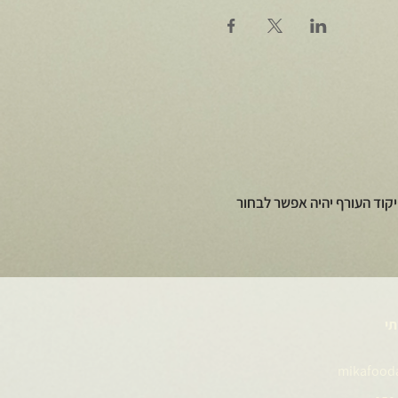
קוד העורף יהיה אפשר לבחור
תי
mikafood