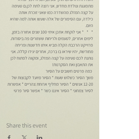
מתפוגגת ונולדת מחדש, אני רוצה לתת לכן.ם טעימה 
על קצה המזלג מהשדרה כמו שאני זוכרת אותה 
כילדה, עם הסיפורים של אלה שעשו אותה למה שהיא 
היום.
*   *   * אני לוקחת אתכן איתי 100 שנים אחורה בזמן, 
לימים אחרים, לטעמים ולריחות ששזורים פה ביסודות. 
פרוייקט הרכבת הקלה מביא איתו חדשנות ופריחה 
מחודשת, יהיו שיראו בו ברכה, אחרים יגידו קללה. אני 
נותנת לכם טעימה על קצה המזלג, ומקווה לפתוח לכן 
את התאבון ואת הסקרנות!
 כמה פרטים חשובים על הסיור 
משך הסיור כשלוש שעות * הסיור מיועד לקבוצות של 
12-20 אנשים * הסיור מחליף ארוחת צהריים * אפשרות 
לסיור צמחוני * הסיור איננו כשר * אפשר סיור פרטי
Share this event