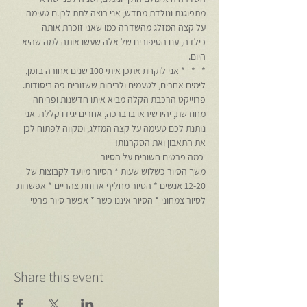
מתפוגגת ונולדת מחדש, אני רוצה לתת לכן.ם טעימה 
על קצה המזלג מהשדרה כמו שאני זוכרת אותה 
כילדה, עם הסיפורים של אלה שעשו אותה למה שהיא 
היום.
*   *   * אני לוקחת אתכן איתי 100 שנים אחורה בזמן, 
לימים אחרים, לטעמים ולריחות ששזורים פה ביסודות. 
פרוייקט הרכבת הקלה מביא איתו חדשנות ופריחה 
מחודשת, יהיו שיראו בו ברכה, אחרים יגידו קללה. אני 
נותנת לכם טעימה על קצה המזלג, ומקווה לפתוח לכן 
את התאבון ואת הסקרנות!
 כמה פרטים חשובים על הסיור 
משך הסיור כשלוש שעות * הסיור מיועד לקבוצות של 
12-20 אנשים * הסיור מחליף ארוחת צהריים * אפשרות 
לסיור צמחוני * הסיור איננו כשר * אפשר סיור פרטי
Share this event