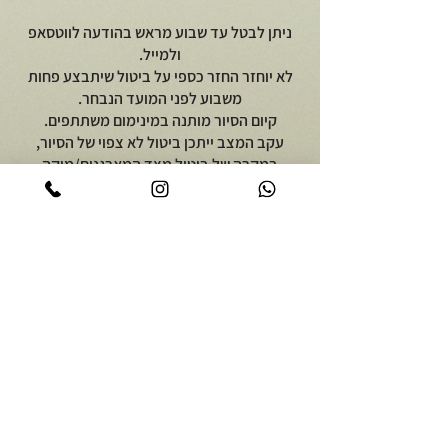
ניתן לבטל עד שבוע מראש בהודעה לווטסאפ
ולמייל.
לא יוחזר החזר כספי על ביטול שיתבצע פחות
משבוע לפני המועד הנבחר.
קיום הסיור מותנה במינימום משתתפים.
עקב המצב ייתכן ביטול לא צפוי של הסיור,
במקרה של ביטול מצד המארגנים/מיקה
פודארט או מטעם פיקוד העורף יהיה אפשר
לבחור תאריך חלופי או לקבל החזר כספי.
יוצאים לאכול
על מיקה פודארט
סיור אוכל באור יהודה
אודות
סיור קולינרי ברמת הגולן
מתכונים גאורגים
סיור אוכל יפואי בשבת בבוקר
צרו קשר