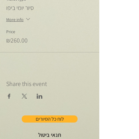
סיור יומי ביפו
More info
Price
₪260.00
Share this event
לוח כל הסיורים
תנאי ביטול