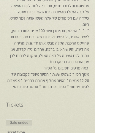
מתפוגגת ונולדת מחדש, אני רוצה לתת לכן.ם טעימה 
על קצה המזלג מהשדרה כמו שאני זוכרת אותה 
כילדה, עם הסיפורים של אלה שעשו אותה למה שהיא 
היום.
*   *   * אני לוקחת אתכן איתי 100 שנים אחורה בזמן, 
לימים אחרים, לטעמים ולריחות ששזורים פה ביסודות. 
פרוייקט הרכבת הקלה מביא איתו חדשנות ופריחה 
מחודשת, יהיו שיראו בו ברכה, אחרים יגידו קללה. אני 
נותנת לכם טעימה על קצה המזלג, ומקווה לפתוח לכן 
את התאבון ואת הסקרנות!
 כמה פרטים חשובים על הסיור 
משך הסיור כשלוש שעות * הסיור מיועד לקבוצות של 
12-20 אנשים * הסיור מחליף ארוחת צהריים * אפשרות 
לסיור צמחוני * הסיור איננו כשר * אפשר סיור פרטי
Tickets
Sale ended
Ticket type