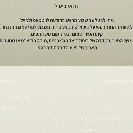
תנאי ביטול
ניתן לבטל עד שבוע מראש בהודעה לווטסאפ ולמייל.
לא יוחזר החזר כספי על ביטול שיתבצע פחות משבוע לפני המועד הנבחר.
קיום הסיור מותנה במינימום משתתפים.
וי של הסיור, במקרה של ביטול מצד המארגנים/מיקה פודארט או מטעם פי
תאריך חלופי או לקבל החזר כספי.
ל מיקה פודארט
דברו אי
אודות
art@gmail.com
מתכונים גאורגים
-8432843
בלוג - הסיפור שמאחורי הביס
צרו קשר