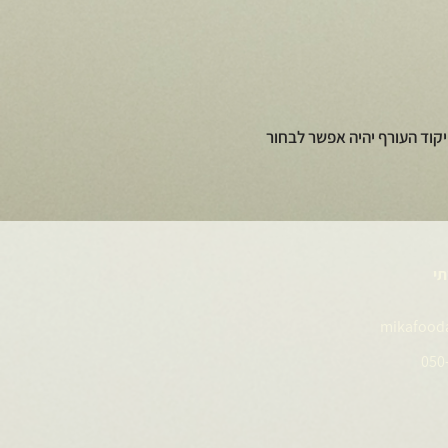
קוד העורף יהיה אפשר לבחור
תי
mikafood
050