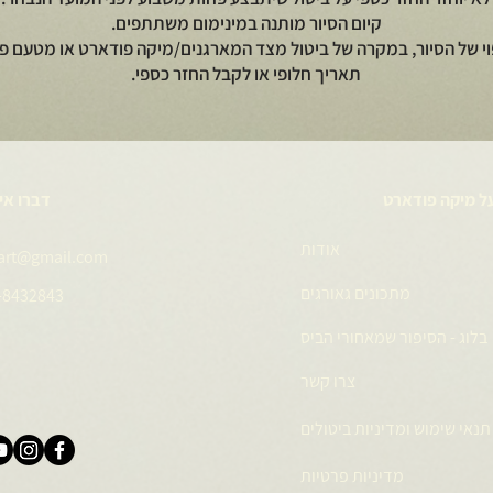
קיום הסיור מותנה במינימום משתתפים.
וי של הסיור, במקרה של ביטול מצד המארגנים/מיקה פודארט או מטעם פי
תאריך חלופי או לקבל החזר כספי.
ל מיקה פודארט
דברו אי
אודות
art@gmail.com
מתכונים גאורגים
-8432843
בלוג - הסיפור שמאחורי הביס
צרו קשר
תנאי שימוש ומדיניות ביטולים
מדיניות פרטיות