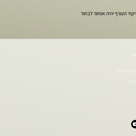
קוד העורף יהיה אפשר לבחור
תי
mikafood
050