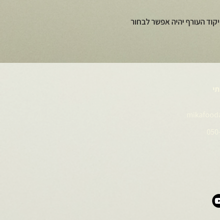
קוד העורף יהיה אפשר לבחור
תי
mikafood
050