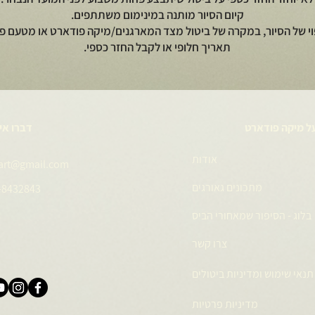
קיום הסיור מותנה במינימום משתתפים.
וי של הסיור, במקרה של ביטול מצד המארגנים/מיקה פודארט או מטעם פי
תאריך חלופי או לקבל החזר כספי.
ל מיקה פודארט
דברו אי
אודות
art@gmail.com
מתכונים גאורגים
-8432843
בלוג - הסיפור שמאחורי הביס
צרו קשר
תנאי שימוש ומדיניות ביטולים
מדיניות פרטיות