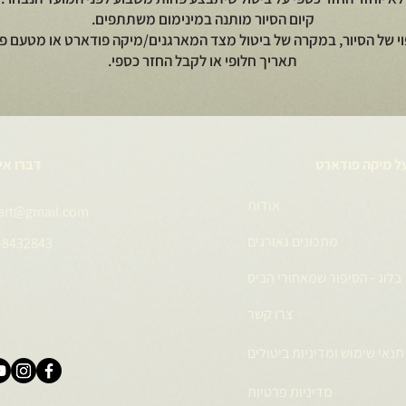
קיום הסיור מותנה במינימום משתתפים.
וי של הסיור, במקרה של ביטול מצד המארגנים/מיקה פודארט או מטעם פי
תאריך חלופי או לקבל החזר כספי.
ל מיקה פודארט
דברו אי
אודות
art@gmail.com
מתכונים גאורגים
-8432843
בלוג - הסיפור שמאחורי הביס
צרו קשר
תנאי שימוש ומדיניות ביטולים
מדיניות פרטיות