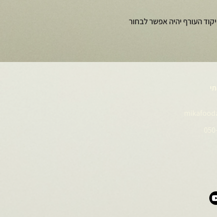
קוד העורף יהיה אפשר לבחור
תי
mikafood
050