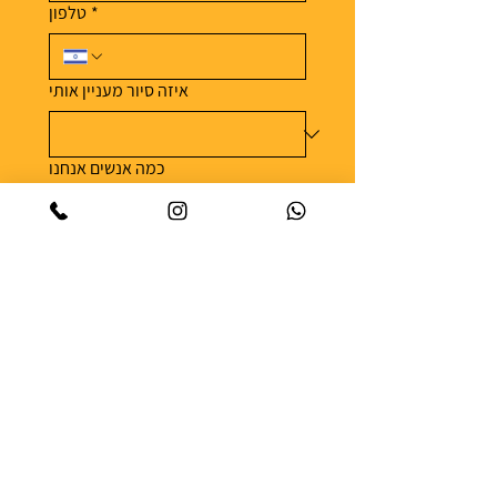
*
טלפון
איזה סיור מעניין אותי
כמה אנשים אנחנו
עד 8
מעל 8
תעדכנו אותי על סיורים, מבצעים 
וסיפורי אוכל מהארץ ומהעולם
*
אפשר להסיר את עצמי מהרשימה בכל עת 
| 
מדיניות הפרטיות
שליחה