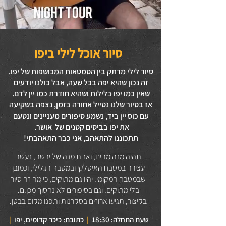
סיור אוכל לילי ביפו
סיור לילי מרתק בין הסמטאות המכושפות של יפו.
זה נכון שהיא יפה בכל שעה, אבל כולנו יודעים
שאין כמו יפו בלילות ושהיא חודרת כמו יין לדם.
אז בסיור שלנו נטייל אחורה בזמן, נצפה בשקיעה
עם כוס יין ביד, נשמע סיפורים מעניינים ונטעם
את יפו בביסים קטנים של אושר.
תתכוננו להתאהב, אני כבר התאהבתי!
תהיה מנה מהים, ואחת מנה של יבשה, נעשה
עצירה במטבח האיטלקי ובמטבח הגלילי, וכמובן
שבמטבח המקומי. יהיו גם מתוקים, כי מה זה סיור
בלי מתוקים. וגם בסיפורים לא נחסוך מכן.ם.
בקיצור, תגיעו ארוזים בסקרנות ותפנו מקום בבטן.
שעת התחלה: 18:30
|
כתובת: כיכר קדומים, יפו
|