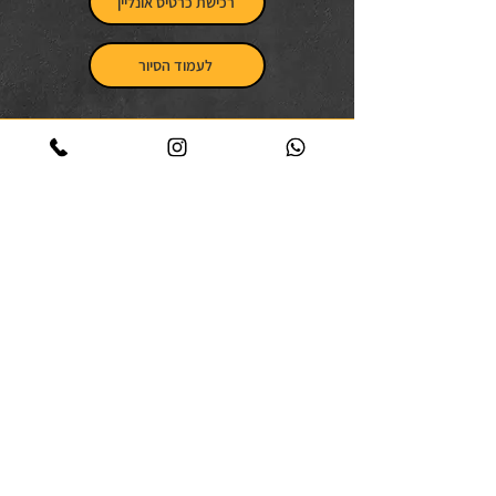
רכישת כרטיס אונליין
לעמוד הסיור
מלאנתלפים אנשים כבר נהנו איתנו -
וזה מה שהם אומרים:
איזה סיור מפתיע. שדרות ירושלים ביפו- מי חשב
שיהיה כל כך מעניין וכל כך טעים. מיכל מעבירה
את הסיור עם המון חן והומור. האהבה שלה לאוכל
ולהיסטוריה ניכרת. נהניתי מכל רגע, ובמיוחד
אהבתי את הקטע שממש היכרנו את האנשים
שעומדים מאחורי המקומות הותיקים על השדרה,
שמענו את הסיפורים שלהם ממקור ראשון וטעמנו
מהידיים שלהם. סיור חובה חובה לאוהבי קולינריה
והיסטוריה.
יעל בן שושן