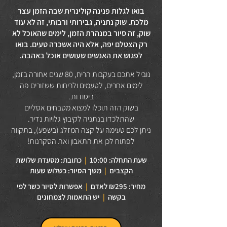
בואו לגלות פנינה קולינרית שבה הזמן עצר
מלכת. שוק נתניה, גבירותי ורבותי, זה לא עוד
שוק, זה סיור במנהרת הזמן, לימים שהאוכל לא
רק הצטלם יפה, אלא היה אשכרה טעים. בואו
לפגוש את האנשים שעושים אוכל באהבה.
נוביל אתכם בעקבות הריח, 80 שנים אחורה בזמן,
לימים אחרים, לטעמים ולריחות ששזורים פה
ביסודות.
בשוק הזה תוכלו למצוא מטבחים אסליים
שהתלכדו בנתניה לקיבוץ גלויות נדיר.
ניתן לכם טעימה על קצה המזלג (בשפע), בתקווה
לפתוח לכן את התאבון ואת הסקרנות!
שעת התחלה: 10:00
|
כתובת: מסעדת שלושת
הקצבים
|
משך הסיור: כשלוש שעות
מחיר: ₪295 לאדם
|
אפשרות לסיור כשר לפי
בקשה
|
יש התאמות לצמחונים