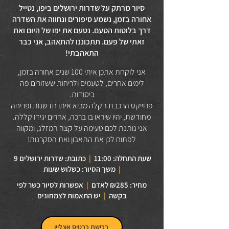
סיור מרתק על שדרות ירושלים ביפו, נטייל
אחורה בזמן, נשמע סיפורים ונחווה את השדרה
דרך בלוטות הטעם. נטעם את יפו של היום ואת
זאתי של פעם. תתכוננו להתאהב, אני כבר
התאהבתי!
אני לוקחת אתכן איתי 100 שנים אחורה בזמן,
לימים אחרים, לטעמים ולריחות ששזורים פה
ביסודות.
פרוייקט הרכבת הקלה מביא איתו חדשנות ופריחה
מחודשת, יהיו שיראו בו ברכה, אחרים יגידו קללה.
אני נותנת לכם טעימה על קצה המזלג, ומקווה
לפתוח לכן את התאבון ואת הסקרנות!
שעת התחלה: 11:00
|
כתובת: שדרות ירושלים 9
|
משך הסיור: כשלוש שעות
מחיר: ₪285 לאדם
|
אפשרות לסיור כשר לפי
בקשה
|
יש התאמות לצמחונים
רכישת כרטיס אונליין