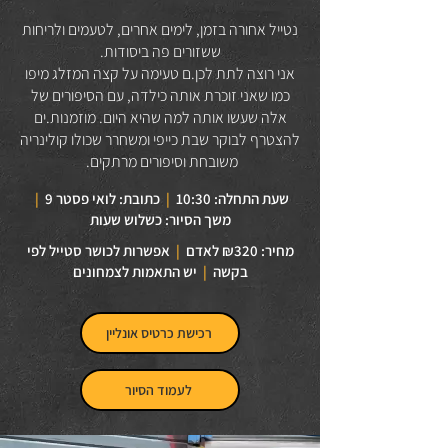
נטייל אחורה בזמן, לימים אחרים, לטעמים ולריחות
ששזורים פה ביסודות.
אני רוצה לתת לכן.ם טעימה על קצה המזלג מיפו
כמו שאני זוכרת אותה כילדה, עם הסיפורים של
אלה שעשו אותה למה שהיא היום. מוזמנות.ים
להצטרף לבוקר שבת כייפי ומשחרר שכולו קולינריה
משובחת וסיפורים מרתקים.
שעת התחלה: 10:30
|
כתובת: לואי פסטר 9
|
משך הסיור: כשלוש שעות
מחיר: ₪320 לאדם
|
אפשרות לכושר סטייל לפי
בקשה
|
יש התאמות לצמחונים
רכישת כרטיס אונליין
לעמוד הסיור