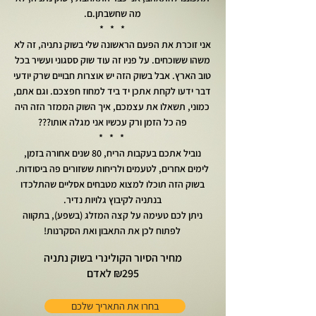
מה שחשבתן.ם.
* * *
אני זוכרת את הפעם הראשונה שלי בשוק נתניה, זה לא
משהו ששוכחים. על פניו זה עוד שוק ססגוני ועשיר בכל
טוב הארץ. אבל בשוק הזה יש אוצרות חבויים שרק יודעי
דבר ידעו לקחת אתכן יד ביד למחוז חפצכם. וגם אתם,
כמוני, תשאלו את עצמכם, איך השוק הממזר הזה היה
פה כל הזמן ורק עכשיו אני מגלה אותו???
* * *
נוביל אתכם בעקבות הריח, 80 שנים אחורה בזמן,
לימים אחרים, לטעמים ולריחות ששזורים פה ביסודות.
בשוק הזה תוכלו למצוא מטבחים אסליים שהתלכדו
בנתניה לקיבוץ גלויות נדיר.
ניתן לכם טעימה על קצה המזלג (בשפע), בתקווה
לפתוח לכן את התאבון ואת הסקרנות!
מחיר הסיור הקולינרי בשוק נתניה
₪295 לאדם
בחרו את התאריך שלכם