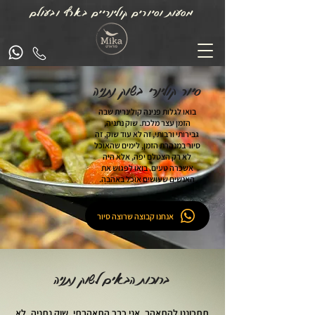
מסעות וסיורים קולינריים בארץ ובעולם
סיור קולינרי בשוק נתניה
בואו לגלות פנינה קולינרית שבה
הזמן עצר מלכת. שוק נתניה,
גבירותי ורבותי, זה לא עוד שוק, זה
סיור במנהרת הזמן, לימים שהאוכל
לא רק הצטלם יפה, אלא היה
אשכרה טעים. בואו לפגוש את
האנשים שעושים אוכל באהבה.
אנחנו קבוצה שרוצה סיור
ברוכות הבאים לשוק נתניה
תתכוננו להתאהב, אני כבר התאהבתי, שוק נתניה, לא