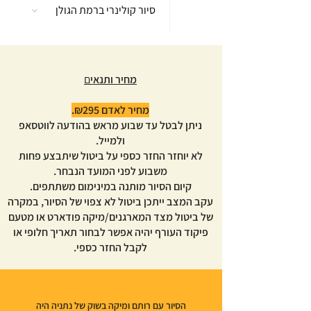
סיור קולינרי ברמת הגולן
מחיר ותנאי
ם
מחיר לאדם ₪295.
ניתן לבטל עד שבוע מראש בהודעה לווטסאפ
ולמייל.
לא יוחזר החזר כספי על ביטול שיתבצע פחות
משבוע לפני המועד הנבחר.
קיום הסיור מותנה במינימום משתתפים.
עקב המצב ייתכן ביטול לא צפוי של הסיור, במקרה
של ביטול מצד המארגנים/מיקה פודארט או מטעם
פיקוד העורף יהיה אפשר לבחור תאריך חלופי או
לקבל החזר כספי.
הסיור עם רותם ומיקה בשוק של נתניה היה