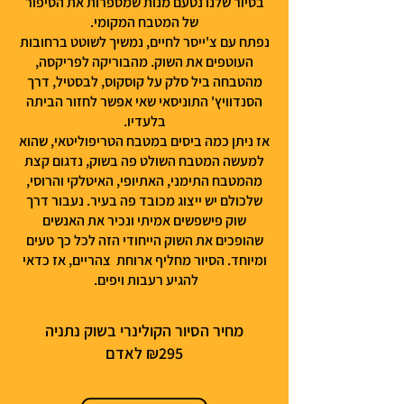
בסיור שלנו נטעם מנות שמספרות את הסיפור
של המטבח המקומי.
נפתח עם צ'ייסר לחיים, נמשיך לשוטט ברחובות
העוטפים את השוק. מהבוריקה לפריקסה,
מהטבחה ביל סלק על קוסקוס, לבסטיל, דרך
הסנדוויץ' התוניסאי שאי אפשר לחזור הביתה
בלעדיו.
אז ניתן כמה ביסים במטבח הטריפוליטאי, שהוא
למעשה המטבח השולט פה בשוק, נדגום קצת
מהמטבח התימני, האתיופי, האיטלקי והרוסי,
שלכולם יש ייצוג מכובד פה בעיר. נעבור דרך
שוק פישפשים אמיתי ונכיר את האנשים
שהופכים את השוק הייחודי הזה לכל כך טעים
ומיוחד. הסיור מחליף ארוחת צהריים, אז כדאי
להגיע רעבות ויפים.
מחיר הסיור הקולינרי בשוק נתניה
₪295 לאדם