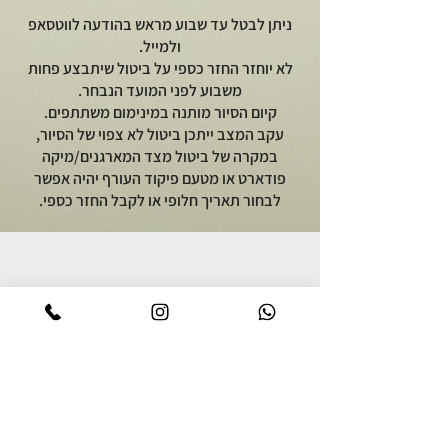
ניתן לבטל עד שבוע מראש בהודעה לווטסאפ
ולמייל.
לא יוחזר החזר כספי על ביטול שיתבצע פחות
משבוע לפני המועד הנבחר.
קיום הסיור מותנה במינימום משתתפים.
עקב המצב ייתכן ביטול לא צפוי של הסיור,
במקרה של ביטול מצד המארגנים/מיקה
פודארט או מטעם פיקוד העורף יהיה אפשר
לבחור תאריך חלופי או לקבל החזר כספי.
יוצאים לאכול
על מיקה פודארט
סיור אוכל באור יהודה
אודות
סיור קולינרי ברמת הגולן
מתכונים גאורגים
סיור אוכל יפואי בשבת בבוקר
צרו קשר