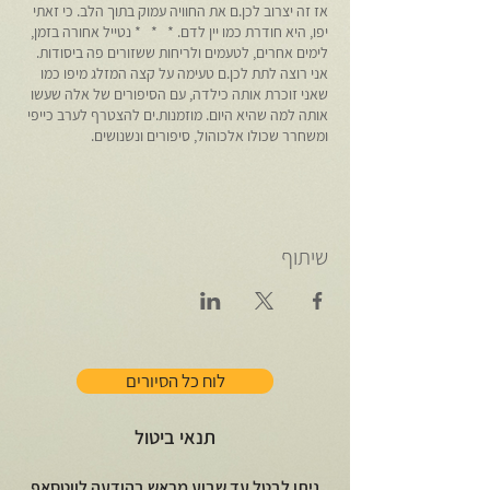
אז זה יצרוב לכן.ם את החוויה עמוק בתוך הלב. כי זאתי
יפו, היא חודרת כמו יין לדם. * * * נטייל אחורה בזמן,
לימים אחרים, לטעמים ולריחות ששזורים פה ביסודות.
אני רוצה לתת לכן.ם טעימה על קצה המזלג מיפו כמו
שאני זוכרת אותה כילדה, עם הסיפורים של אלה שעשו
אותה למה שהיא היום. מוזמנות.ים להצטרף לערב כייפי
ומשחרר שכולו אלכוהול, סיפורים ונשנושים.
שיתוף
לוח כל הסיורים
תנאי ביטול
ניתן לבטל עד שבוע מראש בהודעה לווטסאפ