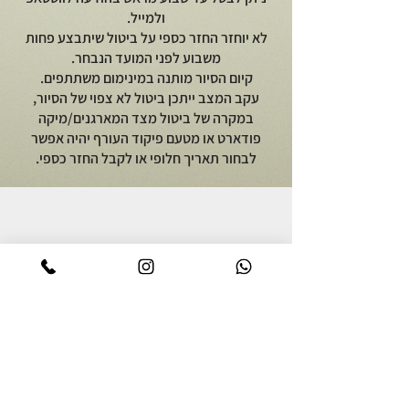
ולמייל.
לא יוחזר החזר כספי על ביטול שיתבצע פחות
משבוע לפני המועד הנבחר.
קיום הסיור מותנה במינימום משתתפים.
עקב המצב ייתכן ביטול לא צפוי של הסיור,
במקרה של ביטול מצד המארגנים/מיקה
פודארט או מטעם פיקוד העורף יהיה אפשר
לבחור תאריך חלופי או לקבל החזר כספי.
יוצאים לאכול
על מיקה פודארט
סיור אוכל באור יהודה
אודות
סיור קולינרי ברמת הגולן
מתכונים גאורגים
סיור אוכל יפואי בשבת בבוקר
צרו קשר
סיור אוכל לילי ביפו
מדיניות פרטיות