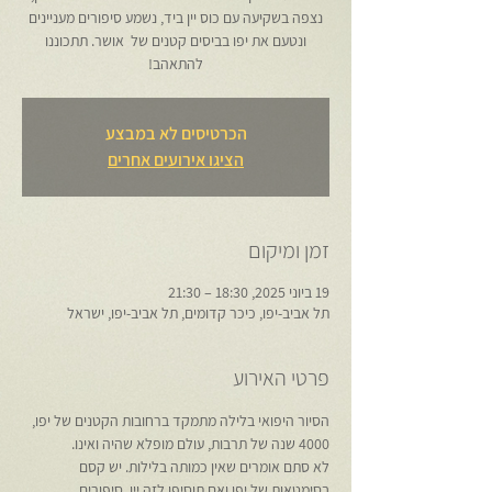
נצפה בשקיעה עם כוס יין ביד, נשמע סיפורים מעניינים
ונטעם את יפו בביסים קטנים של אושר. תתכוננו
להתאהב!
הכרטיסים לא במבצע
הציגו אירועים אחרים
זמן ומיקום
19 ביוני 2025, 18:30 – 21:30
תל אביב-יפו, כיכר קדומים, תל אביב-יפו, ישראל
פרטי האירוע
הסיור היפואי בלילה מתמקד ברחובות הקטנים של יפו, 
4000 שנה של תרבות, עולם מופלא שהיה ואינו.
לא סתם אומרים שאין כמותה בלילות. יש קסם 
בסימטאות של יפו ואם תוסיפו לזה יין, סיפורים 