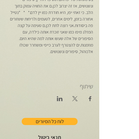
ונשנושים, אז זה יצרוב לכן.ם את החוויה עמוק בתוך 
הלב. כי זאתי יפו, היא חודרת כמו יין לדם.*   *   *נטייל 
אחורה בזמן, לימים אחרים, לטעמים ולריחות ששזורים 
פה ביסודות.אני רוצה לתת לכן.ם טעימה על קצה 
המזלג מיפו כמו שאני זוכרת אותה כילדה, עם 
הסיפורים של אלה שעשו אותה למה שהיא היום. 
מוזמנות.ים להצטרף לערב כייפי ומשחרר שכולו 
אלכוהול, סיפורים ונשנושים.
שיתוף
לוח כל הסיורים
תנאי ביטול