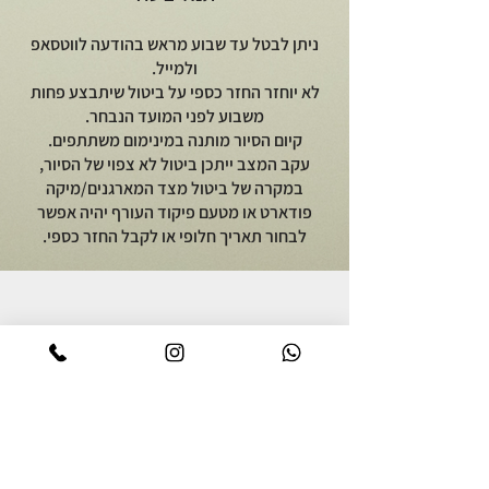
ניתן לבטל עד שבוע מראש בהודעה לווטסאפ
ולמייל.
לא יוחזר החזר כספי על ביטול שיתבצע פחות
משבוע לפני המועד הנבחר.
קיום הסיור מותנה במינימום משתתפים.
עקב המצב ייתכן ביטול לא צפוי של הסיור,
במקרה של ביטול מצד המארגנים/מיקה
פודארט או מטעם פיקוד העורף יהיה אפשר
לבחור תאריך חלופי או לקבל החזר כספי.
יוצאים לאכול
על מיקה פודארט
סיור אוכל באור יהודה
אודות
סיור קולינרי ברמת הגולן
מתכונים גאורגים
סיור אוכל יפואי בשבת בבוקר
צרו קשר