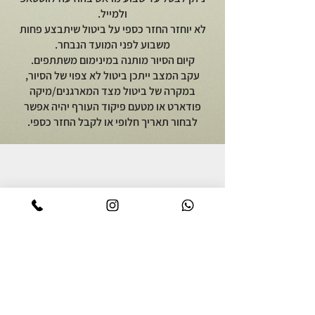
ולמייל.
לא יוחזר החזר כספי על ביטול שיתבצע פחות
משבוע לפני המועד הנבחר.
קיום הסיור מותנה במינימום משתתפים.
עקב המצב ייתכן ביטול לא צפוי של הסיור,
במקרה של ביטול מצד המארגנים/מיקה
פודארט או מטעם פיקוד העורף יהיה אפשר
לבחור תאריך חלופי או לקבל החזר כספי.
יוצאים לאכול
על מיקה פודארט
סיור אוכל באור יהודה
אודות
סיור קולינרי ברמת הגולן
מתכונים גאורגים
סיור אוכל יפואי בשבת בבוקר
צרו קשר
סיור אוכל לילי ביפו
מדיניות פרטיות