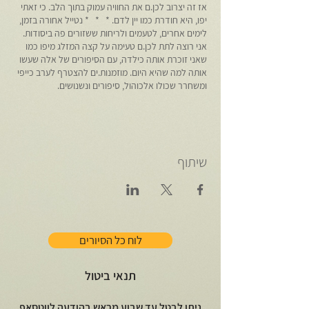
אז זה יצרוב לכן.ם את החוויה עמוק בתוך הלב. כי זאתי
יפו, היא חודרת כמו יין לדם. * * * נטייל אחורה בזמן,
לימים אחרים, לטעמים ולריחות ששזורים פה ביסודות.
אני רוצה לתת לכן.ם טעימה על קצה המזלג מיפו כמו
שאני זוכרת אותה כילדה, עם הסיפורים של אלה שעשו
אותה למה שהיא היום. מוזמנות.ים להצטרף לערב כייפי
ומשחרר שכולו אלכוהול, סיפורים ונשנושים.
שיתוף
לוח כל הסיורים
תנאי ביטול
ניתן לבטל עד שבוע מראש בהודעה לווטסאפ