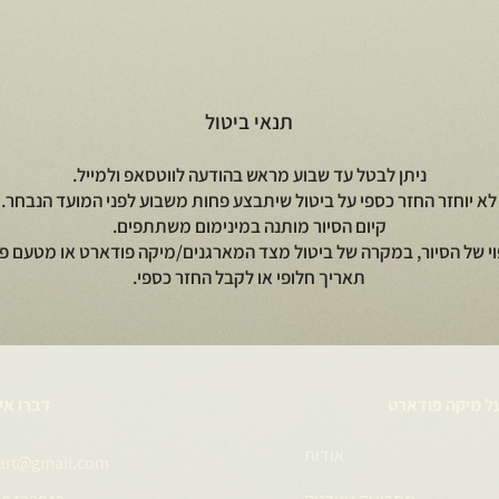
תנאי ביטול
ניתן לבטל עד שבוע מראש בהודעה לווטסאפ ולמייל.
לא יוחזר החזר כספי על ביטול שיתבצע פחות משבוע לפני המועד הנבחר.
קיום הסיור מותנה במינימום משתתפים.
וי של הסיור, במקרה של ביטול מצד המארגנים/מיקה פודארט או מטעם פי
תאריך חלופי או לקבל החזר כספי.
ל מיקה פודארט
דברו אי
אודות
art@gmail.com