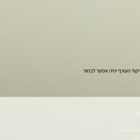
קוד העורף יהיה אפשר לבחור
תי
mikafood