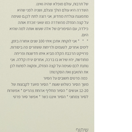
של תרבות, עולם מופלא שהיה ואינו.
השדרה היא עולם הולך ונעלם, ושניה לפני שהיא 
מתפוגגת ונולדת מחדש, אני רוצה לתת לכן.ם טעימה 
על קצה המזלג מהשדרה כמו שאני זוכרת אותה 
כילדה, עם הסיפורים של אלה שעשו אותה למה שהיא 
היום.
*   *   * אני לוקחת אתכן איתי 100 שנים אחורה בזמן, 
לימים אחרים, לטעמים ולריחות ששזורים פה ביסודות. 
פרוייקט הרכבת הקלה מביא איתו חדשנות ופריחה 
מחודשת, יהיו שיראו בו ברכה, אחרים יגידו קללה. אני 
נותנת לכם טעימה על קצה המזלג, ומקווה לפתוח לכן 
את התאבון ואת הסקרנות!
 כמה פרטים חשובים על הסיור 
משך הסיור כשלוש שעות * הסיור מיועד לקבוצות של 
12-20 אנשים * הסיור מחליף ארוחת צהריים * אפשרות 
לסיור צמחוני * הסיור איננו כשר * אפשר סיור פרטי
שיתוף