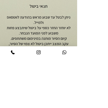
תנאי ביטול
ניתן לבטל עד שבוע מראש בהודעה לווטסאפ
ולמייל.
לא יוחזר החזר כספי על ביטול שיתבצע פחות
משבוע לפני המועד הנבחר.
קיום הסיור מותנה במינימום משתתפים.
עקב המצב ייתכן ביטול לא צפוי של הסיור,
במקרה של ביטול מצד המארגנים/מיקה
פודארט או מטעם פיקוד העורף יהיה אפשר
לבחור תאריך חלופי או לקבל החזר כספי.
יוצאים לאכול
על מיקה פודארט
סיור אוכל באור יהודה
אודות
סיור קולינרי ברמת הגולן
מתכונים גאורגים