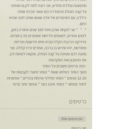
מתפוגגת ונולדת מחדש, אני רוצה לתת לכן.ם טעימה 
על קצה המזלג מהשדרה כמו שאני זוכרת אותה 
כילדה, עם הסיפורים של אלה שעשו אותה למה שהיא 
היום.
*   *   * אני לוקחת אתכן איתי 100 שנים אחורה בזמן, 
לימים אחרים, לטעמים ולריחות ששזורים פה ביסודות. 
פרוייקט הרכבת הקלה מביא איתו חדשנות ופריחה 
מחודשת, יהיו שיראו בו ברכה, אחרים יגידו קללה. אני 
נותנת לכם טעימה על קצה המזלג, ומקווה לפתוח לכן 
את התאבון ואת הסקרנות!
 כמה פרטים חשובים על הסיור 
משך הסיור כשלוש שעות * הסיור מיועד לקבוצות של 
12-20 אנשים * הסיור מחליף ארוחת צהריים * אפשרות 
לסיור צמחוני * הסיור איננו כשר * אפשר סיור פרטי
כרטיסים
הכרטיסים אזלו
סוג כרטיס