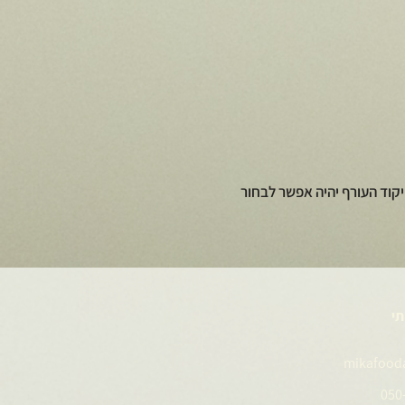
קוד העורף יהיה אפשר לבחור
תי
mikafood
050