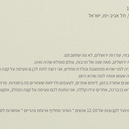
תי, שדרות ירושלים, לא מה שחשבתם.
ירושלים, מאה שנה של תרבות, עולם מופלא שהיה ואינו.
יה לפני שהיא מתפוגגת ונולדת מחדש, אני רוצה לתת לכן.ם טעימה על קצה 
ה שעשו אותה למה שהיא היום.
   *   * אני לוקחת אתכן איתי 100 שנים אחורה בזמן, לימים אחרים, לטעמים ולריחות ששזורים פה ביס
ו בו ברכה, אחרים יגידו קללה. אני נותנת לכם טעימה על קצה המזלג, ומקוו
משך הסיור כשלוש שעות * הסיור מיועד לקבוצות של 12-20 אנשים * הסיור מחליף ארוחת צה