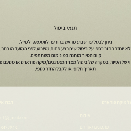
תנאי ביטול
ניתן לבטל עד שבוע מראש בהודעה לווטסאפ ולמייל.
לא יוחזר החזר כספי על ביטול שיתבצע פחות משבוע לפני המועד הנבחר.
קיום הסיור מותנה במינימום משתתפים.
וי של הסיור, במקרה של ביטול מצד המארגנים/מיקה פודארט או מטעם פי
תאריך חלופי או לקבל החזר כספי.
ל מיקה פודארט
דברו אי
אודות
art@gmail.com
מתכונים גאורגים
-8432843