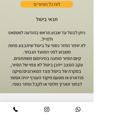
לוח כל הסיורים
תנאי ביטול
ניתן לבטל עד שבוע מראש בהודעה לווטסאפ
ולמייל.
לא יוחזר החזר כספי על ביטול שיתבצע פחות
משבוע לפני המועד הנבחר.
קיום הסיור מותנה במינימום משתתפים.
עקב המצב ייתכן ביטול לא צפוי של הסיור,
במקרה של ביטול מצד המארגנים/מיקה
פודארט או מטעם פיקוד העורף יהיה אפשר
לבחור תאריך חלופי או לקבל החזר כספי.
יוצאים לאכול
על מיקה פודארט
סיור אוכל באור יהודה
אודות