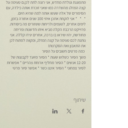
מתפוגגת ונולדת מחדש, אני רוצה לתת לכן.ם טעימה על
קצה המזלג מהשדרה כמו שאני זוכרת אותה כילדה, עם
הסיפורים של אלה שעשו אותה למה שהיא היום.
* * * אני לוקחת אתכן איתי 100 שנים אחורה בזמן,
לימים אחרים, לטעמים ולריחות ששזורים פה ביסודות.
פרוייקט הרכבת הקלה מביא איתו חדשנות ופריחה
מחודשת, יהיו שיראו בו ברכה, אחרים יגידו קללה. אני
נותנת לכם טעימה על קצה המזלג, ומקווה לפתוח לכן
את התאבון ואת הסקרנות!
כמה פרטים חשובים על הסיור
משך הסיור כשלוש שעות * הסיור מיועד לקבוצות של
12-20 אנשים * הסיור מחליף ארוחת צהריים * אפשרות
לסיור צמחוני * הסיור איננו כשר * אפשר סיור פרטי
שיתוף