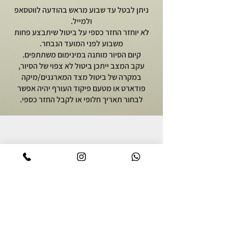
ניתן לבטל עד שבוע מראש בהודעה לווטסאפ
ולמייל.
לא יוחזר החזר כספי על ביטול שיתבצע פחות
משבוע לפני המועד הנבחר.
קיום הסיור מותנה במינימום משתתפים.
עקב המצב ייתכן ביטול לא צפוי של הסיור,
במקרה של ביטול מצד המארגנים/מיקה
פודארט או מטעם פיקוד העורף יהיה אפשר
לבחור תאריך חלופי או לקבל החזר כספי.
יוצאים לאכול
על מיקה פודארט
סיור אוכל באור יהודה
אודות
סיור קולינרי ברמת הגולן
מתכונים גאורגים
סיור אוכל יפואי בשבת בבוקר
צרו קשר