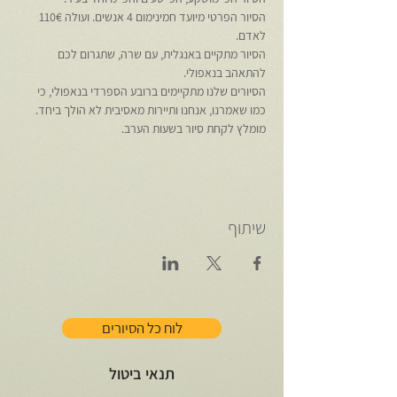
הסיור הפרטי מיועד חמינימום 4 אנשים. ועולה 110€ 
לאדם.
הסיור מתקיים באנגלית, עם שרה, שתגרום לכם 
להתאהב בנאפולי.
הסיורים שלנו מתקיימים ברובע הספרדי בנאפולי, כי 
כמו שאמרנו, אנחנו ותיירות מאסיבית לא הולך ביחד.
מומלץ לקחת סיור בשעות הערב.
שיתוף
לוח כל הסיורים
תנאי ביטול