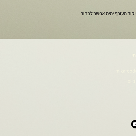
קוד העורף יהיה אפשר לבחור
תי
mikafood
050