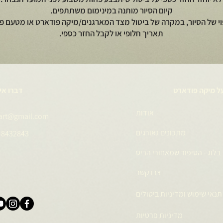
קיום הסיור מותנה במינימום משתתפים.
וי של הסיור, במקרה של ביטול מצד המארגנים/מיקה פודארט או מטעם פי
תאריך חלופי או לקבל החזר כספי.
ל מיקה פודארט
דברו אי
אודות
art@gmail.com
מתכונים גאורגים
-8432843
בלוג - הסיפור שמאחורי הביס
צרו קשר
תנאי שימוש ומדיניות ביטולים
מדיניות פרטיות