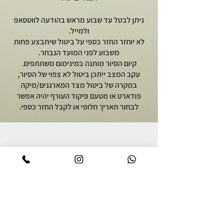
ניתן לבטל עד שבוע מראש בהודעה לווטסאפ
ולמייל.
לא יוחזר החזר כספי על ביטול שיתבצע פחות
משבוע לפני המועד הנבחר.
קיום הסיור מותנה במינימום משתתפים.
עקב המצב ייתכן ביטול לא צפוי של הסיור,
במקרה של ביטול מצד המארגנים/מיקה
פודארט או מטעם פיקוד העורף יהיה אפשר
לבחור תאריך חלופי או לקבל החזר כספי.
יוצאים לאכול
על מיקה פודארט
סיור אוכל באור יהודה
אודות
סיור קולינרי ברמת הגולן
מתכונים גאורגים
סיור אוכל יפואי בשבת בבוקר
צרו קשר