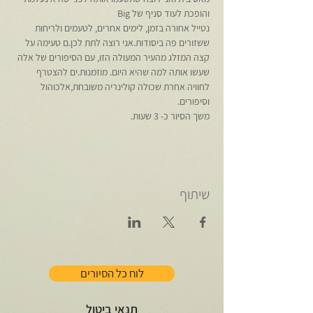
והופכת לעוד סניף של Big
נטייל אחורה בזמן, לימים אחרים, לטעמים ולריחות 
ששזורים פה ביסודות.אני רוצה לתת לכן.ם טעימה על 
קצה המזלג מהעיר המעולה הזו, עם הסיפורים של אלה 
שעשו אותה למה שהיא היום. מוזמנות.ים להצטרף 
לחוויה אחרת שכולה קולינריה משובחת,אלכוהול 
וסיפורים. 
משך הסיור כ- 3 שעות.
שיתוף
לוח כל הסיורים
תנאי ביטול