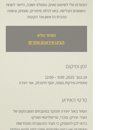
הצטרפו אלי לשיטוט טעים, נוסטלגי ושונה, היישר לשנות
השמונים העליזות. בואו לגלות סיפורים, טעמים, ונשמה
מהביס הראשון ועד הקינוח.
הסיור מלא
הציגו אירועים אחרים
זמן ומיקום
14 בנוב׳ 2025, 9:00 – 12:00
מאפייה עירקית נעמה, יוסף חיים 20, אור יהודה
פרטי האירוע
הסיור באור יהודה יתמקד במטבחים המובהקים של 
העיר- עירקי, בוכרי, טריפוליטאי וטורקי.
כדאי לכן להספיק, כי העיר הזו עוברת התחדשות 
מאסיבית ואני רוצה שתטעמו אותה לפני שהיא נעלמת 