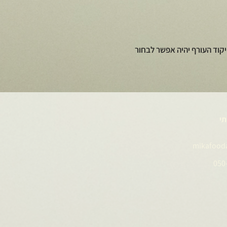
קוד העורף יהיה אפשר לבחור
תי
mikafood
050