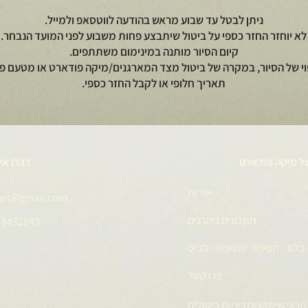
ניתן לבטל עד שבוע מראש בהודעה לווטסאפ ולמייל.
לא יוחזר החזר כספי על ביטול שיתבצע פחות משבוע לפני המועד הנבחר.
קיום הסיור מותנה במינימום משתתפים.
וי של הסיור, במקרה של ביטול מצד המארגנים/מיקה פודארט או מטעם פי
תאריך חלופי או לקבל החזר כספי.
ל מיקה פודארט
דברו אי
אודות
art@gmail.com
מתכונים גאורגים
-8432843
בלוג - הסיפור שמאחורי הביס
צרו קשר
תנאי שימוש ומדיניות ביטולים