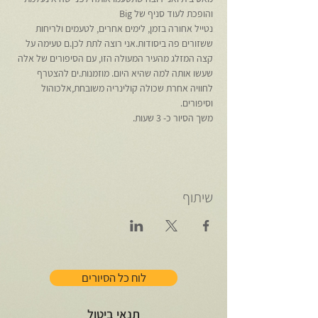
והופכת לעוד סניף של Big
נטייל אחורה בזמן, לימים אחרים, לטעמים ולריחות 
ששזורים פה ביסודות.אני רוצה לתת לכן.ם טעימה על 
קצה המזלג מהעיר המעולה הזו, עם הסיפורים של אלה 
שעשו אותה למה שהיא היום. מוזמנות.ים להצטרף 
לחוויה אחרת שכולה קולינריה משובחת,אלכוהול 
וסיפורים. 
משך הסיור כ- 3 שעות.
שיתוף
לוח כל הסיורים
תנאי ביטול