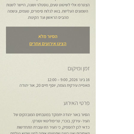
הצטרפו אלי לשיטוט טעים, נוסטלגי ושונה, היישר לשנות
השמונים העליזות. בואו לגלות סיפורים, טעמים, ונשמה
מהביס הראשון ועד הקינוח.
הסיור מלא
הציגו אירועים אחרים
זמן ומיקום
16 בינו׳ 2026, 9:00 – 12:00
מאפייה עירקית נעמה, יוסף חיים 20, אור יהודה
פרטי האירוע
הסיור באור יהודה יתמקד במטבחים המובהקים של 
העיר- עירקי, בוכרי, טריפוליטאי וטורקי.
כדאי לכן להספיק, כי העיר הזו עוברת התחדשות 
מאסיבית ואני רוצה שתטעמו אותה לפני שהיא נעלמת 