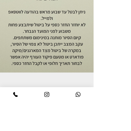
ניתן לבטל עד שבוע מראש בהודעה לווטסאפ
ולמייל.
לא יוחזר החזר כספי על ביטול שיתבצע פחות
משבוע לפני המועד הנבחר.
קיום הסיור מותנה במינימום משתתפים.
עקב המצב ייתכן ביטול לא צפוי של הסיור,
במקרה של ביטול מצד המארגנים/מיקה
פודארט או מטעם פיקוד העורף יהיה אפשר
לבחור תאריך חלופי או לקבל החזר כספי.
יוצאים לאכול
על מיקה פודארט
סיור אוכל באור יהודה
אודות
סיור קולינרי ברמת הגולן
מתכונים גאורגים
סיור אוכל יפואי בשבת בבוקר
צרו קשר