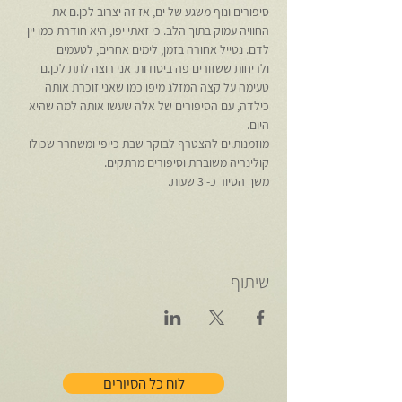
סיפורים ונוף משגע של ים, אז זה יצרוב לכן.ם את 
החוויה עמוק בתוך הלב. כי זאתי יפו, היא חודרת כמו יין 
לדם. נטייל אחורה בזמן, לימים אחרים, לטעמים 
ולריחות ששזורים פה ביסודות. אני רוצה לתת לכן.ם 
טעימה על קצה המזלג מיפו כמו שאני זוכרת אותה 
כילדה, עם הסיפורים של אלה שעשו אותה למה שהיא 
היום. 
מוזמנות.ים להצטרף לבוקר שבת כייפי ומשחרר שכולו 
קולינריה משובחת וסיפורים מרתקים.
משך הסיור כ- 3 שעות.
שיתוף
לוח כל הסיורים