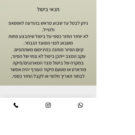
תנאי ביטול
ניתן לבטל עד שבוע מראש בהודעה לווטסאפ
ולמייל.
לא יוחזר החזר כספי על ביטול שיתבצע פחות
משבוע לפני המועד הנבחר.
קיום הסיור מותנה במינימום משתתפים.
עקב המצב ייתכן ביטול לא צפוי של הסיור,
במקרה של ביטול מצד המארגנים/מיקה
פודארט או מטעם פיקוד העורף יהיה אפשר
לבחור תאריך חלופי או לקבל החזר כספי.
יוצאים לאכול
על מיקה פודארט
סיור אוכל באור יהודה
אודות
סיור קולינרי ברמת הגולן
מתכונים גאורגים