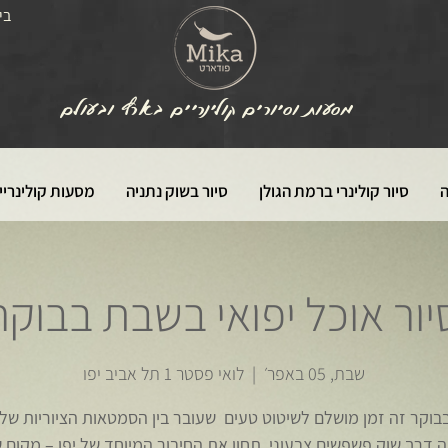
בי
מסעות וסיורים קולינריים בארץ ובעולם
ה
סיור קולינרי ברמת הגולן
סיור בשוק נתניה
מסעות קולינריי
יור אוכל יפואי בשבת בבוקר
שבת, 05 באפר׳
  |  
לואי פסטר 1 תל אביב יפו
וקר זה זמן מושלם לשיטוט טעים שעובר בין הסמטאות הציוריות של
 דרך שוק פשפשים צבעוני. תחוו את החיבור המיוחד של יפו – מקום ש