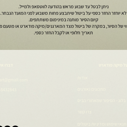
ניתן לבטל עד שבוע מראש בהודעה לווטסאפ ולמייל.
לא יוחזר החזר כספי על ביטול שיתבצע פחות משבוע לפני המועד הנבחר.
קיום הסיור מותנה במינימום משתתפים.
וי של הסיור, במקרה של ביטול מצד המארגנים/מיקה פודארט או מטעם פי
תאריך חלופי או לקבל החזר כספי.
ל מיקה פודארט
דברו אי
אודות
art@gmail.com
מתכונים גאורגים
-8432843
בלוג - הסיפור שמאחורי הביס
צרו קשר
תנאי שימוש ומדיניות ביטולים