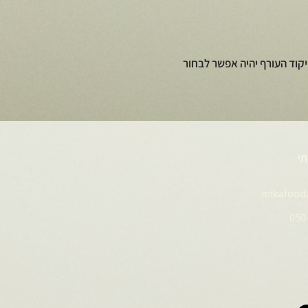
קוד העורף יהיה אפשר לבחור
תי
mikafood
050