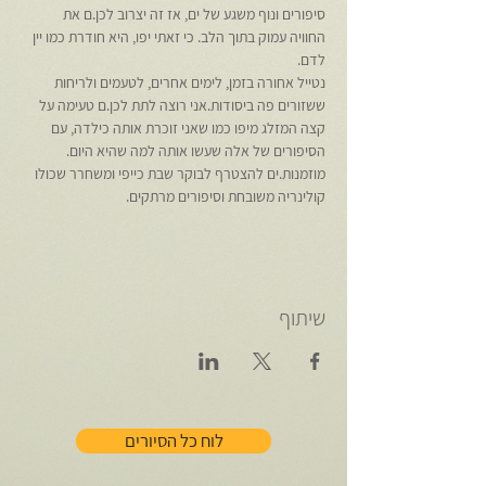
סיפורים ונוף משגע של ים, אז זה יצרוב לכן.ם את 
החוויה עמוק בתוך הלב. כי זאתי יפו, היא חודרת כמו יין 
לדם.
נטייל אחורה בזמן, לימים אחרים, לטעמים ולריחות 
ששזורים פה ביסודות.אני רוצה לתת לכן.ם טעימה על 
קצה המזלג מיפו כמו שאני זוכרת אותה כילדה, עם 
הסיפורים של אלה שעשו אותה למה שהיא היום. 
מוזמנות.ים להצטרף לבוקר שבת כייפי ומשחרר שכולו 
קולינריה משובחת וסיפורים מרתקים. 
שיתוף
לוח כל הסיורים