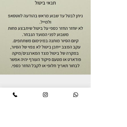
תנאי ביטול
ניתן לבטל עד שבוע מראש בהודעה לווטסאפ
ולמייל.
לא יוחזר החזר כספי על ביטול שיתבצע פחות
משבוע לפני המועד הנבחר.
קיום הסיור מותנה במינימום משתתפים.
עקב המצב ייתכן ביטול לא צפוי של הסיור,
במקרה של ביטול מצד המארגנים/מיקה
פודארט או מטעם פיקוד העורף יהיה אפשר
לבחור תאריך חלופי או לקבל החזר כספי.
יוצאים לאכול
על מיקה פודארט
סיור אוכל באור יהודה
אודות
סיור קולינרי ברמת הגולן
מתכונים גאורגים
סיור אוכל יפואי בשבת בבוקר
צרו קשר