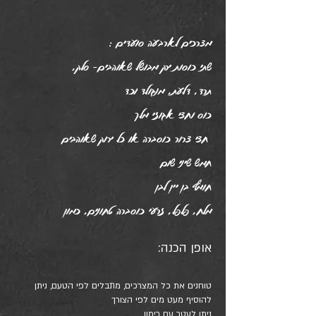
: מצרכים לארבעה סועדים
שתי כוסות ירק מבושל שאוהבים- סלק,
תרד, דלעת, מנגולד וכד
כוס וחצי אגוזי מלך
חצי צרור כוסברה או כל ירוק שאוהבים
חמש שיני שום
חומץ בן יין לבן
מלח, פלפל, זרעי כוסברה טחונים, כמון
אופן הכנה:
טוחנים את כל המצרכים, מתבלים לפי הטעם, ניתן
להוסיף מעט מים לפי הצורך
ניתן לעטר עם רימון