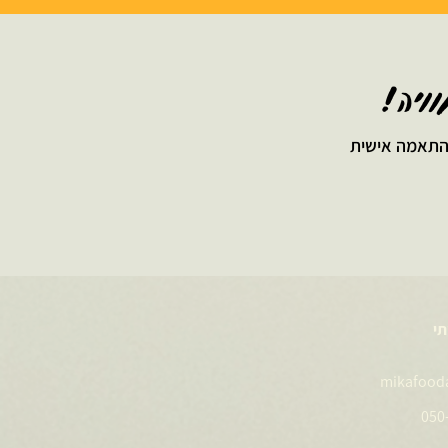
וויה!
תי
mikafood
050