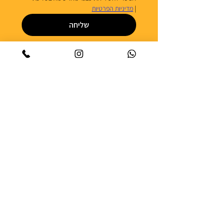
| 
מדיניות הפרטיות
שליחה
סיורים קולינריים בלתי נשכחים –
הצטרפו לחוויה!
יחידים? בחרו סיור וקנו כרטיס אונליין | קבוצה של
10+ אנשים? תיאום סיור פרטי בהתאמה אישית
סיור פרטי – תיאום לקבוצות
סיור פתוח – בחרו סיור