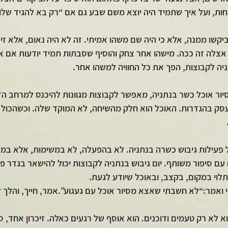
ות, ועל איך שתמיד היה יוצא משם שבע גם אם “רק בא להגיד שלו
יקשו ממנה, אלא כי היה שם משהו אמיתי. זה לא היה נאום, אלא זיכ
אצלה זה ככה. מישהו אחר צחק והוסיף שסבתות תמיד יודעות אם א
ניה לקבוצות, הפך את כל החוויה למשהו אחר.
סיור אוכל כשר בנתניה, מאפשר לקבוצות מגוונות להיכנס למרחב הזה
עסק בהגדרות. האוכל הוא חלק מהשיחה, לא המוקד שלה. וכשהכול נג
 פעילות גיבוש כשרה בנתניה. לא בהפעלה, לא במשימות, אלא במפ
עם סיפור משותף. יום גיבוש בנתניה לקבוצות יכול להישאר בגדר פע
לוי במקום, בקצב, ובאוכל שיודע לגעת.
יי ואמר:“לא חשבתי שאצא מסיור אוכל עם געגוע”.אמר, חייך, והלך
הוא לא רק טעמים ודוכנים. הוא אוסף של רגעים כאלה. זיכרון אחד, ס