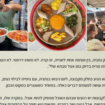
ק נתניה, בין טעימה אחת לשנייה, זה קרה. לא משהו דרמטי. לא הצ
 מריח בדיוק כמו אצל סבתא שלי”.
הגיע כחלק מקבוצה, ליום גיבוש בנתניה, עם ציפייה לבילוי נעים, או
יה עושה לפעמים דברים כאלה. במיוחד כשעוצרים במקום הנכון.
לקבוצות יש רגעים שבהם האוכל מפסיק להיות אוכל. במקרה שלו, זו 
רשים, אבל נגעה ישר בזיכרון. פתאום הוא סיפר על הביקורים אצל