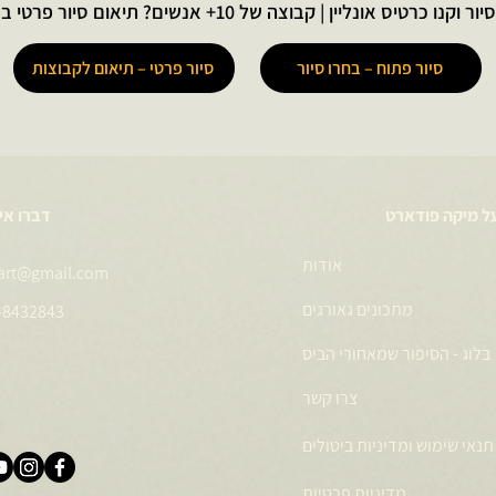
יס אונליין | קבוצה של 10+ אנשים? תיאום סיור פרטי בהתאמה אישית
סיור פתוח – בחרו סיור
סיור פרטי – תיאום לקבוצות
ל מיקה פודארט
דברו אי
אודות
art@gmail.com
מתכונים גאורגים
-8432843
בלוג - הסיפור שמאחורי הביס
צרו קשר
תנאי שימוש ומדיניות ביטולים
מדיניות פרטיות