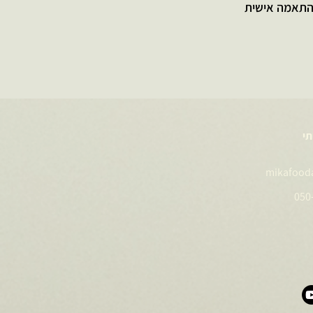
תי
mikafood
050